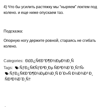
4) Что бы усилить растяжку мы “ныряем” локтем под
колено. и еще ниже опускаем таз.
Подсказка:
Опорную ногу держите ровной, стараясь не сгибать
колено.
Categories:
Ð£Ð¿Ñ€Ð°Ð¶Ð½ÐµÐ½Ð¸Ñ
Tags:
ÑƒÐ¿Ñ€ÑƒÐ³Ð¸Ðµ ÑÐ³Ð¾Ð´Ð¸Ñ†Ñ‹
ÑƒÐ¿Ñ€Ð°Ð¶Ð½ÐµÐ½Ð¸Ñ Ð´Ð»Ñ Ð½Ð¾Ð³ Ð¸
ÑÐ³Ð¾Ð´Ð¸Ñ†