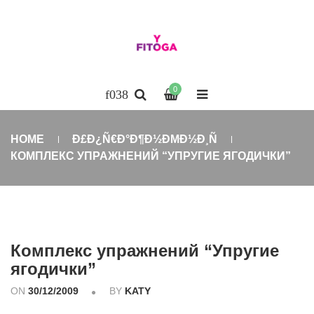
0
HOME
Ð£Ð¿Ñ€Ð°Ð¶Ð½ÐΜÐ½Ð¸Ñ
КОМПЛЕКС УПРАЖНЕНИЙ “УПРУГИЕ ЯГОДИЧКИ”
Комплекс упражнений “Упругие
ягодички”
ON
30/12/2009
BY
KATY