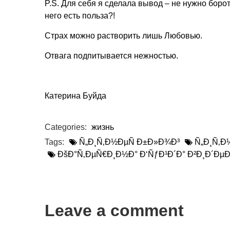
P.S. Для себя я сделала вывод – не нужно боро
него есть польза?!
Страх можно растворить лишь Любовью.
Отвага подпитывается нежностью.
Катерина Буйда
Categories:
жизнь
Tags:
Ñ„Ð¸Ñ‚Ð½ÐµÑ Ð±Ð»Ð¾Ð³
Ñ„Ð¸Ñ‚Ð
ÐšÐ°Ñ‚ÐµÑ€Ð¸Ð½Ð° Ð‘ÑƒÐ¹Ð´Ð° Ð²Ð¸Ð´Ðµ
Leave a comment