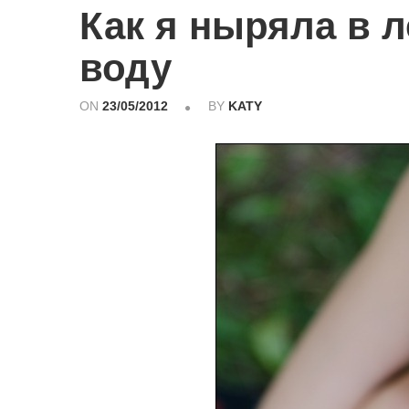
Как я ныряла в 
воду
ON
23/05/2012
BY
KATY