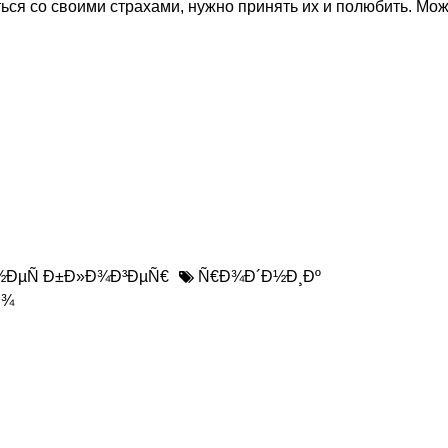
ться со своими страхами, нужно принять их и полюбить. Мож
½ÐµÑ Ð±Ð»Ð¾Ð³ÐµÑ€
Ñ€Ð¾Ð´Ð½Ð¸Ðº
Ð¾