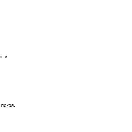
о, и
 покоя.