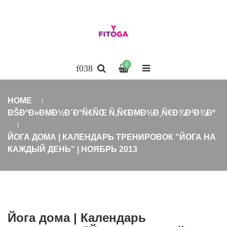
0
HOME
ÐŠÐ°Ð»ÐΜÐ½Ð´Ð°Ñ€ÑŒ Ñ‚Ñ€ÐΜÐ½Ð¸Ñ€Ð¾Ð²Ð¾Ðº
ЙОГА ДОМА | КАЛЕНДАРЬ ТРЕНИРОВОК "ЙОГА НА
КАЖДЫЙ ДЕНЬ" | НОЯБРЬ 2013
Йога дома | Календарь