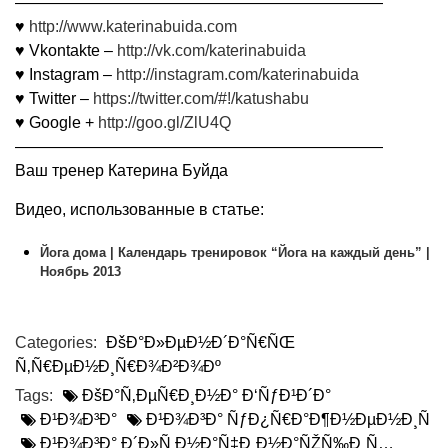
———————————————————————
♥
http://www.katerinabuida.com
♥ Vkontakte –
http://vk.com/katerinabuida
♥ Instagram –
http://instagram.com/katerinabuida
♥ Twitter –
https://twitter.com/#!/katushabu
♥ Google +
http://goo.gl/ZlU4Q
———————————————————————
Ваш тренер Катерина Буйда
Видео, использованные в статье:
Йога дома | Календарь тренировок “Йога на каждый день” |
Ноябрь 2013
Categories:
ÐšÐ°Ð»ÐµÐ½Ð´Ð°Ñ€ÑŒ
Ñ‚Ñ€ÐµÐ½Ð¸Ñ€Ð¾Ð²Ð¾Ðº
Tags:
ÐšÐ°Ñ‚ÐµÑ€Ð¸Ð½Ð° Ð‘ÑƒÐ¹Ð´Ð°
Ð¹Ð¾Ð³Ð°
Ð¹Ð¾Ð³Ð° ÑƒÐ¿Ñ€Ð°Ð¶Ð½ÐµÐ½Ð¸Ñ
Ð¹Ð¾Ð³Ð° Ð´Ð»Ñ Ð½Ð°Ñ‡Ð¸Ð½Ð°ÑŽÑ‰Ð¸Ñ…