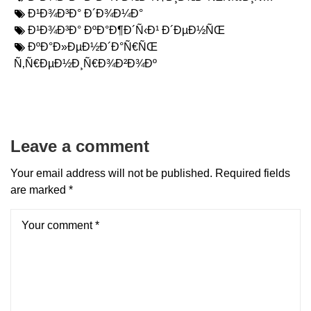
Ð¹Ð¾Ð³Ð° Ð´Ð¾Ð¼Ð°
Ð¹Ð¾Ð³Ð° ÐºÐ°Ð¶Ð´Ñ‹Ð¹ Ð´ÐµÐ½ÑŒ
ÐºÐ°Ð»ÐµÐ½Ð´Ð°Ñ€ÑŒ
Ñ‚Ñ€ÐµÐ½Ð¸Ñ€Ð¾Ð²Ð¾Ðº
Leave a comment
Your email address will not be published.
Required fields
are marked
*