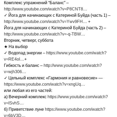
Комплекс упражнений “Баланс” –
http://www.youtube.com/watch?v=P8CNT8…
✓ Йога для начинающих c Катериной Буйда (часть 1) –
http://www.youtube.com/watch?v=Ywv9FH…
+
Йога для начинающих c Катериной Буйда (часть 2) –
http://www.youtube.com/watch?v=-q-TBW…
Вторник, четверг, суббота
★ На выбор
✓ Водопад энергии –
https://www.youtube.com/watch?
v=RE4ol…
+
Гибкость и баланс –
http://www.youtube.com/watch?
v=wjh306…
✓ Цельный комплекс «Гармония и равновесие» —
https://www.youtube.com/watch?v=xngUq…
или любая из его частей:
а) Вечерний комплекс
https://www.youtube.com/watch?
v=ISvhS…
б) Приветствие луне
https://www.youtube.com/watch?
v=6bV3D…