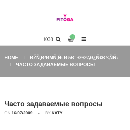
0
HOME
ÐŽÑ‚Ð²ÐΜÑ‚Ñ‹ Ð½Ð° Ð²Ð¾Ð¿Ñ€Ð¾ÑÑ‹
ЧАСТО ЗАДАВАЕМЫЕ ВОПРОСЫ
Часто задаваемые вопросы
ON
16/07/2009
BY
KATY