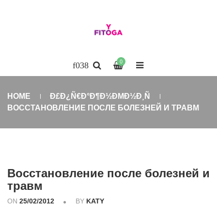
0
HOME
Ð£Ð¿Ñ€Ð°Ð¶Ð½ÐΜÐ½Ð¸Ñ
ВОССТАНОВЛЕНИЕ ПОСЛЕ БОЛЕЗНЕЙ И ТРАВМ
Восстановление после болезней и
травм
ON
25/02/2012
BY
KATY