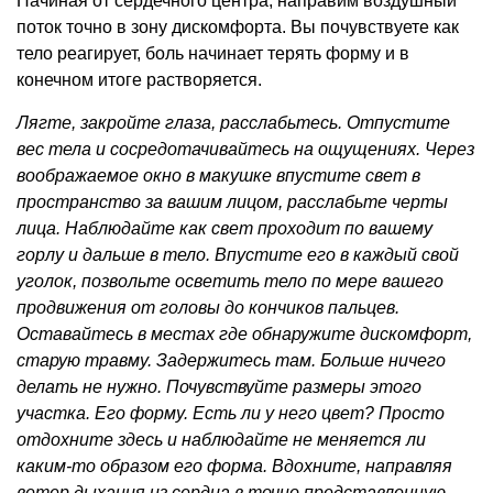
Начиная от сердечного центра, направим воздушный
поток точно в зону дискомфорта. Вы почувствуете как
тело реагирует, боль начинает терять форму и в
конечном итоге растворяется.
Лягте, закройте глаза, расслабьтесь. Отпустите
вес тела и сосредотачивайтесь на ощущениях. Через
воображаемое окно в макушке впустите свет в
пространство за вашим лицом, расслабьте черты
лица. Наблюдайте как свет проходит по вашему
горлу и дальше в тело. Впустите его в каждый свой
уголок, позвольте осветить тело по мере вашего
продвижения от головы до кончиков пальцев.
Оставайтесь в местах где обнаружите дискомфорт,
старую травму. Задержитесь там. Больше ничего
делать не нужно. Почувствуйте размеры этого
участка. Его форму. Есть ли у него цвет? Просто
отдохните здесь и наблюдайте не меняется ли
каким-то образом его форма. Вдохните, направляя
ветер дыхания из сердца в точно представленную