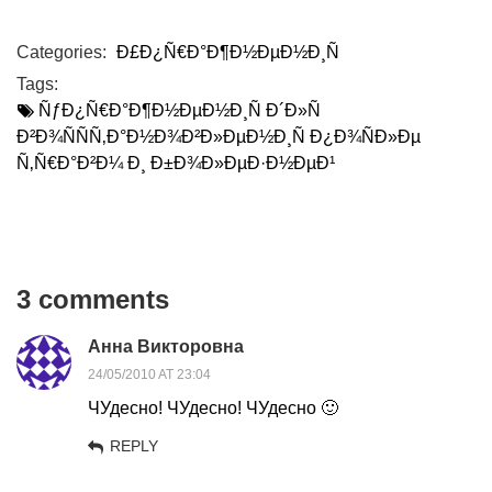
Categories:
Ð£Ð¿Ñ€Ð°Ð¶Ð½ÐµÐ½Ð¸Ñ
Tags:
ÑƒÐ¿Ñ€Ð°Ð¶Ð½ÐµÐ½Ð¸Ñ Ð´Ð»Ñ
Ð²Ð¾ÑÑÑ‚Ð°Ð½Ð¾Ð²Ð»ÐµÐ½Ð¸Ñ Ð¿Ð¾ÑÐ»Ðµ
Ñ‚Ñ€Ð°Ð²Ð¼ Ð¸ Ð±Ð¾Ð»ÐµÐ·Ð½ÐµÐ¹
3 comments
Анна Викторовна
24/05/2010 AT 23:04
ЧУдесно! ЧУдесно! ЧУдесно 🙂
REPLY