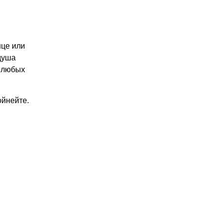
нце или
душа
я любых
ойнейте.