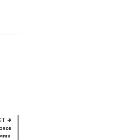
ST
овок
минг