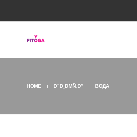
HOME
Ð”Ð¸ÐΜÑ‚Ð°
ВОДА