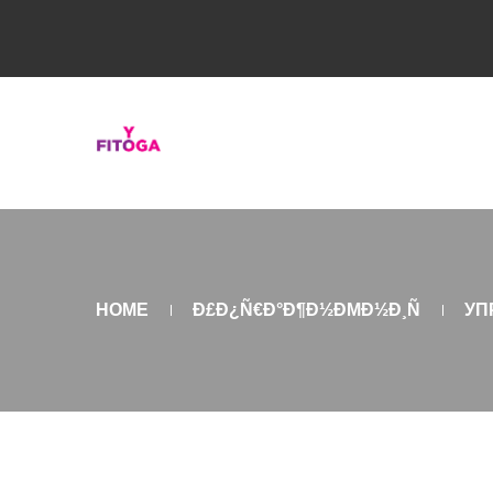
HOME
Ð£Ð¿Ñ€Ð°Ð¶Ð½ÐΜÐ½Ð¸Ñ
УП