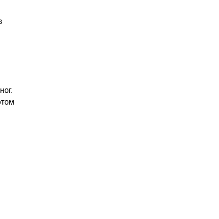
в
ног.
отом