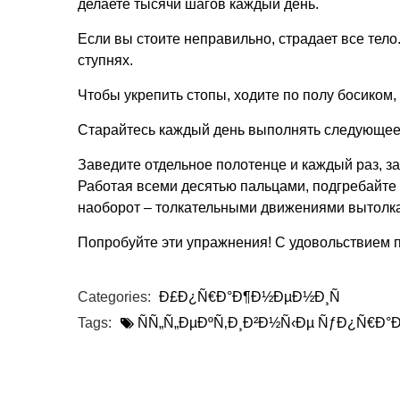
делаете тысячи шагов каждый день.
Если вы стоите неправильно, страдает все тел
ступнях.
Чтобы укрепить стопы, ходите по полу босиком,
Старайтесь каждый день выполнять следующее
Заведите отдельное полотенце и каждый раз, за
Работая всеми десятью пальцами, подгребайте 
наоборот – толкательными движениями вытолкай
Попробуйте эти упражнения! С удовольствием 
Categories:
Ð£Ð¿Ñ€Ð°Ð¶Ð½ÐµÐ½Ð¸Ñ
Tags:
ÑÑ„Ñ„ÐµÐºÑ‚Ð¸Ð²Ð½Ñ‹Ðµ ÑƒÐ¿Ñ€Ð°Ð