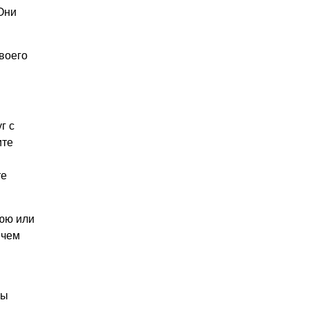
 Они
воего
г с
ите
те
нюю или
 чем
вы