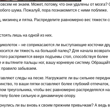
совсем не знаем. Может, потому, что они удалены от мозга?
обого шума. Пожалуй, пора познакомится с ними поближе.
, мизинец и пятка. Распределите равномерно вес тяжести с
стоять лишь на одной из них.
иколоток – не соприкасаются ли выступающие косточки дру
осится ли тяжесть на большой палец? Для начала возврат
этого распрямятся вверх подъемы стоп, способствуя более
 и вытяните пальцы ног, вашу корневую систему. Обращай
к правило забываем.
оставляют следы на песке. Нагружаете ли вы сильнее перед
нство, то ваши пятки оставляют более глубокий отпечаток,
пом треугольника, чтобы вес равномерно распределялся на
т телу более сильную и динамичную опору.
ернулись ли вы вновь к своим прежним привычкам? А ведь 