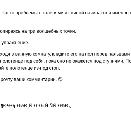
о. Часто проблемы с коленями и спиной начинаются именно 
 опираясь на три волшебных точки.
 упражнение.
ходя в ванную комнату, кладите его на пол перед пальцами 
полотенце под себя, пока оно не окажется под ступнями. П
те полотенце из-под стоп.
прочту ваши комментарии. 😉
¶Ð½ÐµÐ½Ð¸Ñ Ð´Ð»Ñ ÑÑ‚Ð¾Ð¿