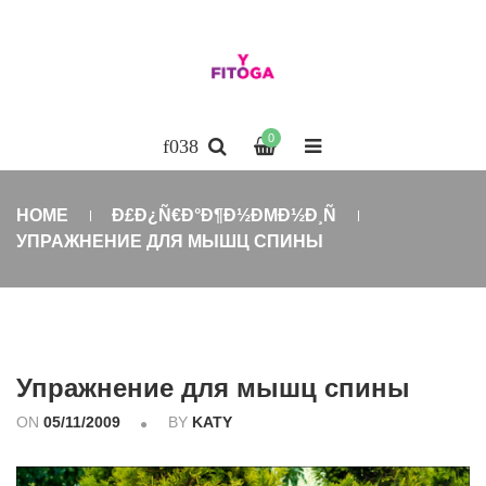
0
HOME
Ð£Ð¿Ñ€Ð°Ð¶Ð½ÐΜÐ½Ð¸Ñ
УПРАЖНЕНИЕ ДЛЯ МЫШЦ СПИНЫ
Упражнение для мышц спины
ON
05/11/2009
BY
KATY