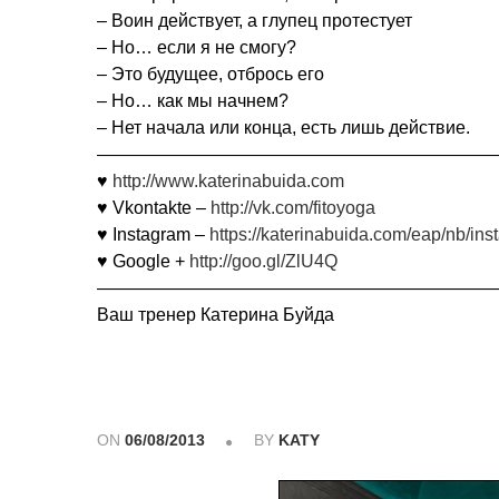
– Воин действует, а глупец протестует
– Но… если я не смогу?
– Это будущее, отбрось его
– Но… как мы начнем?
– Нет начала или конца, есть лишь действие.
——————————————————————
♥
http://www.katerinabuida.com
♥ Vkontakte –
http://vk.com/fitoyoga
♥ Instagram –
https://katerinabuida.com/eap/nb/in
♥ Google +
http://goo.gl/ZlU4Q
——————————————————————
Ваш тренер Катерина Буйда
ON
06/08/2013
BY
KATY