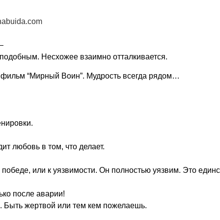
rinabuida.com
—
 подобным. Несхожее взаимно отталкивается.
ь фильм “Мирный Воин”. Мудрость всегда рядом…
енировки.
дит любовь в том, что делает.
 победе, или к уязвимости. Он полностью уязвим. Это един
ько после аварии!
р. Быть жертвой или тем кем пожелаешь.