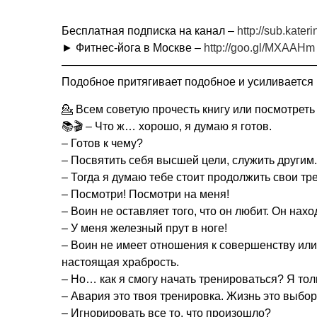
Бесплатная подписка на канал –
http://sub.kate
► Фитнес-йога в Москве –
http://goo.gl/MXAAHm
——————————————————————
Подобное притягивает подобное и усиливается
💁 Всем советую прочесть книгу или посмотрет
📚🎬 – Что ж… хорошо, я думаю я готов.
– Готов к чему?
– Посвятить себя высшей цели, служить другим.
– Тогда я думаю тебе стоит продолжить свои тр
– Посмотри! Посмотри на меня!
– Воин не оставляет того, что он любит. Он нахо
– У меня железный прут в ноге!
– Воин не имеет отношения к совершенству или
настоящая храбрость.
– Но… как я смогу начать тренироваться? Я тол
– Авария это твоя тренировка. Жизнь это выбо
– Игнорировать все то, что произошло?