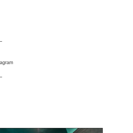
—
stagram
—