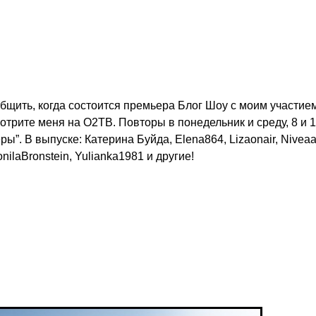
общить, когда состоится премьера Блог Шоу с моим участие
отрите меня на О2ТВ. Повторы в понедельник и среду, 8 и 
ры”. В выпуске: Катерина Буйда, Elena864, Lizaonair, Nivea
ilaBronstein, Yulianka1981 и другие!