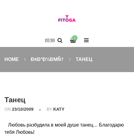
0
HOME
Ð¢Ð°Ð½ÐΜÑ†
ТАНЕЦ
Танец
ON
23/10/2009
BY
KATY
Любовь разбудила в моей душе танец… Благодарю
тебя Любовь!