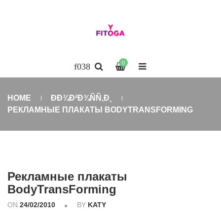
0
HOME
ÐÐ¾Ð²Ð¾ÑÑ‚Ð¸
РЕКЛАМНЫЕ ПЛАКАТЫ BODYTRANSFORMING
Рекламные плакаты
BodyTransForming
ON
24/02/2010
BY
KATY