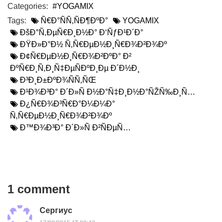
Categories:
#YOGAMIX
Tags:
Ñ€Ð°ÑÑ‚ÑÐ¶ÐºÐ°
YOGAMIX
ÐšÐ°Ñ‚ÐµÑ€Ð¸Ð½Ð° Ð‘ÑƒÐ¹Ð´Ð°
ÐŸÐ»Ð°Ð½ Ñ‚Ñ€ÐµÐ½Ð¸Ñ€Ð¾Ð²Ð¾Ðº
Ð¢Ñ€ÐµÐ½Ð¸Ñ€Ð¾Ð²ÐºÐ° Ð²
ÐºÑ€Ð¸Ñ‚Ð¸Ñ‡ÐµÑÐºÐ¸Ðµ Ð´Ð½Ð¸
Ð³Ð¸Ð±ÐºÐ¾ÑÑ‚ÑŒ
Ð¹Ð¾Ð³Ð° Ð´Ð»Ñ Ð½Ð°Ñ‡Ð¸Ð½Ð°ÑŽÑ‰Ð¸Ñ…
Ð¿Ñ€Ð¾Ð³Ñ€Ð°Ð¼Ð¼Ð°
Ñ‚Ñ€ÐµÐ½Ð¸Ñ€Ð¾Ð²Ð¾Ðº
Ð™Ð¾Ð³Ð° Ð´Ð»Ñ Ð²ÑÐµÑ…
1 comment
Сергиус