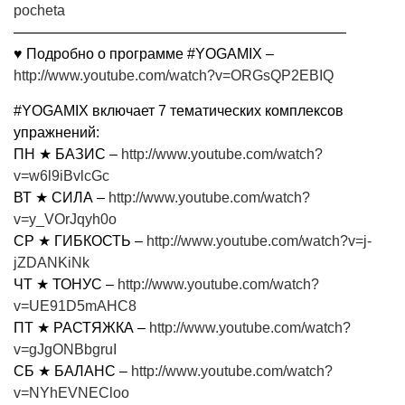
pocheta
———————————————————————
♥ Подробно о программе #YOGAMIX –
http://www.youtube.com/watch?v=ORGsQP2EBIQ
#YOGAMIX включает 7 тематических комплексов
упражнений:
ПН ★ БАЗИС –
http://www.youtube.com/watch?
v=w6l9iBvlcGc
ВТ ★ СИЛА –
http://www.youtube.com/watch?
v=y_VOrJqyh0o
СР ★ ГИБКОСТЬ –
http://www.youtube.com/watch?v=j-
jZDANKiNk
ЧТ ★ ТОНУС –
http://www.youtube.com/watch?
v=UE91D5mAHC8
ПТ ★ РАСТЯЖКА –
http://www.youtube.com/watch?
v=gJgONBbgruI
СБ ★ БАЛАНС –
http://www.youtube.com/watch?
v=NYhEVNECloo