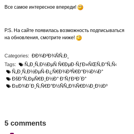
Все самое интересное впереди!
Р.S. На сайте появилась возможность подписываться
на обновления, смотрите ниже!
Categories:
ÐÐ¾Ð²Ð¾ÑÑ‚Ð¸
Tags:
Ñ„Ð¸Ñ‚Ð½ÐµÑ Ñ€ÐµÐ·ÑƒÐ»ÑŒÑ‚Ð°Ñ‚Ñ‹
Ñ„Ð¸Ñ‚Ð½ÐµÑ-Ð¿Ñ€Ð¾Ð³Ñ€Ð°Ð¼Ð¼Ð°
ÐšÐ°Ñ‚ÐµÑ€Ð¸Ð½Ð° Ð‘ÑƒÐ¹Ð´Ð°
Ð±Ð¾Ð´Ð¸Ñ‚Ñ€Ð°Ð½ÑÑ„Ð¾Ñ€Ð¼Ð¸Ð½Ð³
5 comments