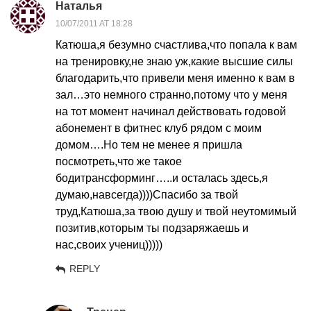
Наталья
10/07/2011 AT 18:28
Катюша,я безумно счастлива,что попала к вам
на тренировку,не знаю уж,какие высшие силы
благодарить,что привели меня именно к вам в
зал…это немного странно,потому что у меня
на тот момент начинал действовать годовой
абонемент в фитнес клуб рядом с моим
домом….Но тем не менее я пришла
посмотреть,что же такое
бодитрансформинг…..и осталась здесь,я
думаю,навсегда))))Спасибо за твой
труд,Катюша,за твою душу и твой неутомимый
позитив,которым ты подзаряжаешь и
нас,своих учениц)))))
REPLY