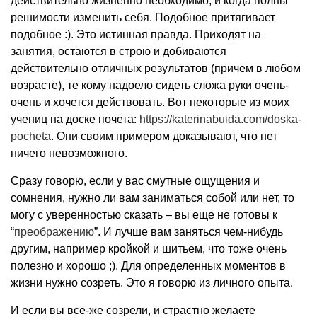
действительно жизненно необходимо, и когда полны
решимости изменить себя. Подобное притягивает
подобное :). Это истинная правда. Приходят на
занятия, остаются в строю и добиваются
действительно отличных результатов (причем в любом
возрасте), те кому надоело сидеть сложа руки очень-
очень и хочется действовать. Вот некоторые из моих
учениц на доске почета:
https://katerinabuida.com/doska-
pocheta
. Они своим примером доказывают, что нет
ничего невозможного.
Сразу говорю, если у вас смутные ощущения и
сомнения, нужно ли вам заниматься собой или нет, то
могу с уверенностью сказать – вы еще не готовы к
“
преображению
”. И лучше вам заняться чем-нибудь
другим, например кройкой и шитьем, что тоже очень
полезно и хорошо ;). Для определенных моментов в
жизни нужно созреть. Это я говорю из личного опыта.
И если вы все-же созрели, и страстно желаете