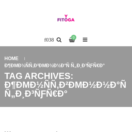
0
HOME
Ð¶ÐΜÐ½ÑÑ‚Ð²ÐΜÐ½Ð½Ð°Ñ Ñ„Ð¸Ð³ÑƑÑ€Ð°
TAG ARCHIVES:
Ð¶ÐΜÐ½ÑÑ‚Ð²ÐΜÐ½Ð½Ð°Ñ
Ñ„Ð¸Ð³ÑƑÑ€Ð°