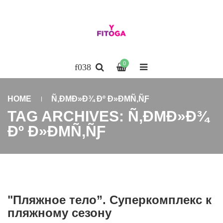
0
HOME
Ñ‚ÐΜÐ»Ð¾ Ðº Ð»ÐΜÑ‚ÑƑ
TAG ARCHIVES: Ñ‚ÐΜÐ»Ð¾
Ðº Ð»ÐΜÑ‚ÑƑ
"Пляжное тело”. Суперкомплекс к
пляжному сезону