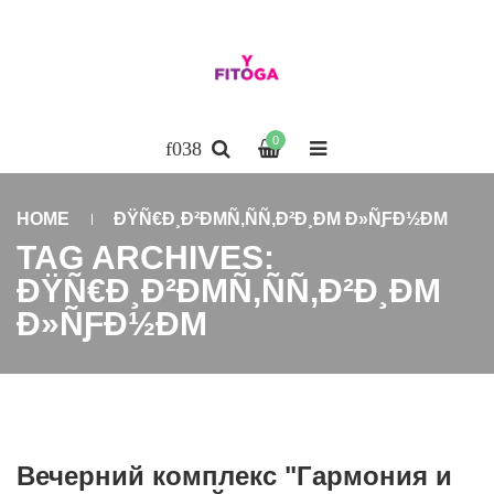
0
HOME
ÐŸÑ€Ð¸Ð²ÐΜÑ‚ÑÑ‚Ð²Ð¸ÐΜ Ð»ÑƑÐ½ÐΜ
TAG ARCHIVES:
ÐŸÑ€Ð¸Ð²ÐΜÑ‚ÑÑ‚Ð²Ð¸ÐΜ
Ð»ÑƑÐ½ÐΜ
Вечерний комплекс "Гармония и