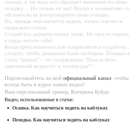
спешат, и уж мало кто обращает внимание на свою
походку… Но только не мы! Всегда и независимо от
обстоятельств контролируйте свою походку.
Но, прежде чем научится ходить, нужно научится
правильно стоять.
Старайтесь держать осанку везде. Не просто ходите,
а гордо несите себя!
Когда прогуливаетесь или направляетесь на работу,
следите, чтобы движения были свободны. Походка в
стиле "кошки" – это потрясающе! Шансы быть
замеченной возрастут в тысячи раз!”.
Подписывайтесь на мой
официальный канал
, чтобы
всегда быть в курсе новых видео!
Ваш персональный тренер, Катерина Буйда
Видео, использованные в статье:
Осанка. Как научиться ходить на каблуках
Походка. Как научиться ходить на каблуках