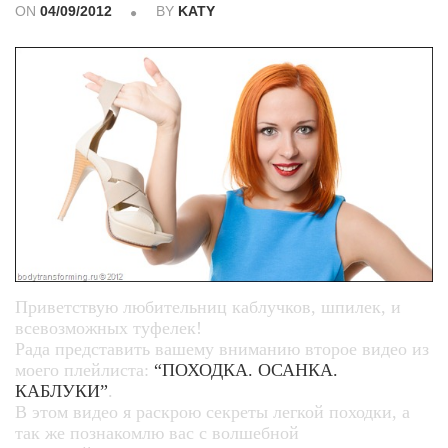
ON
04/09/2012
BY
KATY
Приветствую любительниц каблучков, шпилек, и
всевозможных туфелек!
Рада представить вашему вниманию второе видео из
моего плейлиста:
“ПОХОДКА. ОСАНКА.
КАБЛУКИ”
.
В этом видео я раскрою секреты легкой походки, а
так же познакомлю вас с волшебной