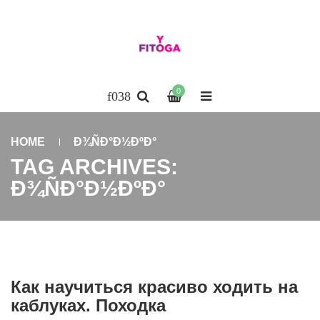
0
HOME
Ð¾ÑÐ°Ð½ÐºÐ°
TAG ARCHIVES:
Ð¾ÑÐ°Ð½ÐºÐ°
Как научиться красиво ходить на
каблуках. Походка