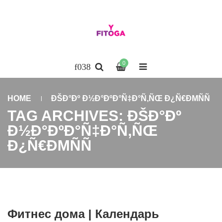
0
HOME
ÐŠÐ°Ðº Ð½Ð°ÐºÐ°Ñ‡Ð°Ñ‚ÑŒ Ð¿Ñ€ÐΜÑÑ
TAG ARCHIVES: ÐŠÐ°Ðº
Ð½Ð°ÐºÐ°Ñ‡Ð°Ñ‚ÑŒ
Ð¿Ñ€ÐΜÑÑ
Фитнес дома | Календарь