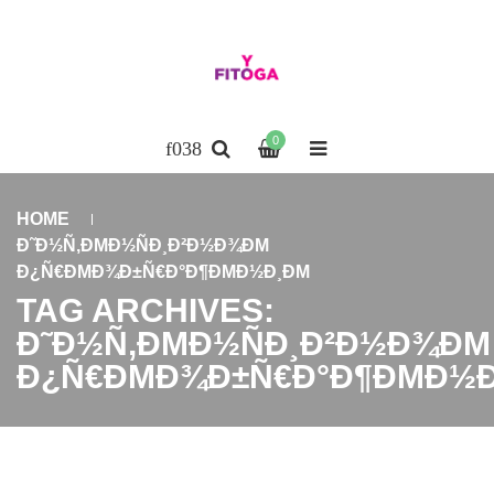
0
HOME
Ð˜Ð½Ñ‚ÐΜÐ½ÑÐ¸Ð²Ð½Ð¾ÐΜ
Ð¿Ñ€ÐΜÐ¾Ð±Ñ€Ð°Ð¶ÐΜÐ½Ð¸ÐΜ
TAG ARCHIVES:
Ð˜Ð½Ñ‚ÐΜÐ½ÑÐ¸Ð²Ð½Ð¾ÐΜ
Ð¿Ñ€ÐΜÐ¾Ð±Ñ€Ð°Ð¶ÐΜÐ½