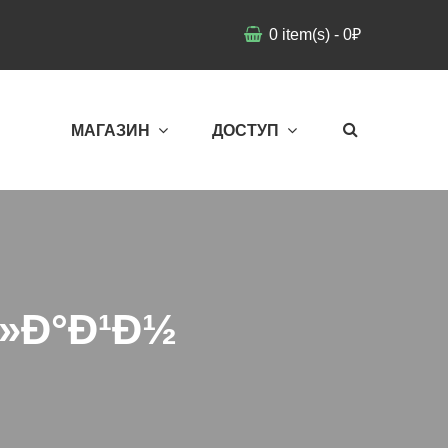
0
item(s)
-
0
₽
МАГАЗИН
ДОСТУП
Ð»Ð°Ð¹Ð½