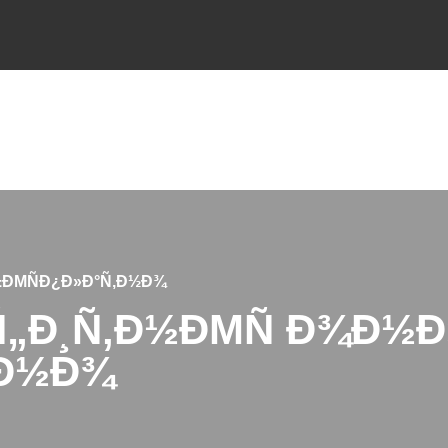
±ÐΜÑÐ¿Ð»Ð°Ñ‚Ð½Ð¾
Ñ„Ð¸Ñ‚Ð½ÐΜÑ Ð¾Ð½
‚Ð½Ð¾