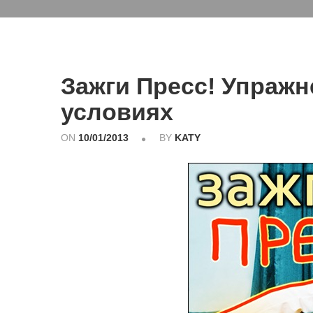
Зажги Пресс! Упражн
условиях
ON
10/01/2013
BY
KATY