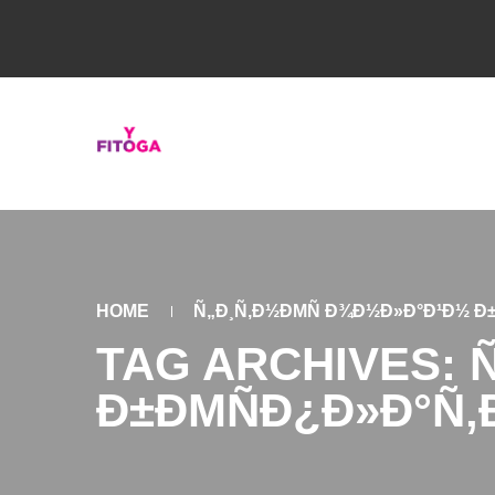
HOME
Ñ„Ð¸Ñ‚Ð½ÐΜÑ Ð¾Ð½Ð»Ð°Ð¹Ð½ Ð
TAG ARCHIVES: 
Ð±ÐΜÑÐ¿Ð»Ð°Ñ