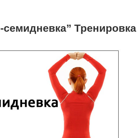
р-семидневка” Тренировк