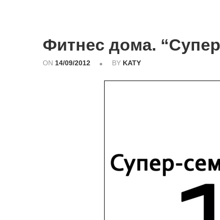
Фитнес дома. “Супе
ON
14/09/2012
BY
KATY