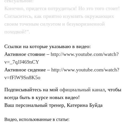
сексуальной!
Конечно, придется потрудиться! Но это того стоит!
Согласитесь, как приятно изумлять окружающих
своим точеным силуэтом и безукоризненной
походкой!”.
Ссылки на которые указываю в видео:
Активное стояние –
http://www.youtube.com/watch?
v=_7qJJ469nCY
Активное сидение –
http://www.youtube.com/watch?
v=fFlW9Sn8K5o
Подписывайтесь на мой
официальный канал
, чтобы
всегда быть в курсе новых видео!
Ваш персональный тренер, Катерина Буйда
Видео, использованные в статье: