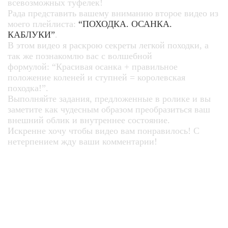
всевозможных туфелек!
Рада представить вашему вниманию второе видео из
моего плейлиста:
“ПОХОДКА. ОСАНКА.
КАБЛУКИ”
.
В этом видео я раскрою секреты легкой походки, а
так же познакомлю вас с волшебной
формулой:
“Красивая осанка + правильное
положение коленей и ступней = королевская
походка!”.
Выполняйте задания, предложенные в ролике и вы
заметите как чудесным образом преобразиться ваш
внешний облик и внутреннее состояние.
Искренне хочу чтобы видео вам понравилось! С
нетерпением жду ваши комментарии!