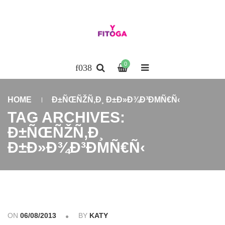
0
HOME
Ð±ÑŒÑŽÑ‚Ð¸ Ð±Ð»Ð¾Ð³ÐΜÑ€Ñ‹
TAG ARCHIVES:
Ð±ÑŒÑŽÑ‚Ð¸
Ð±Ð»Ð¾Ð³ÐΜÑ€Ñ‹
ON
06/08/2013
BY
KATY