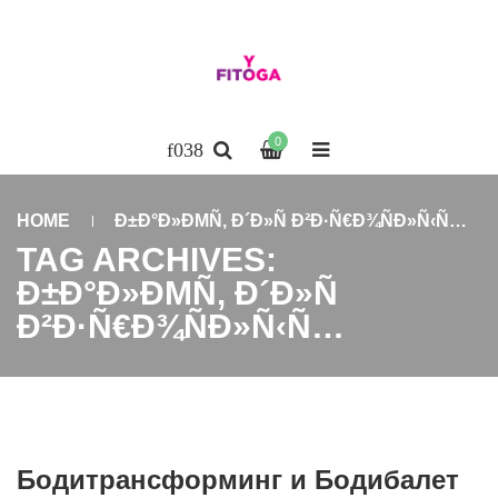
0
HOME
Ð±Ð°Ð»ÐΜÑ‚ Ð´Ð»Ñ Ð²Ð·Ñ€Ð¾ÑÐ»Ñ‹Ñ…
TAG ARCHIVES:
Ð±Ð°Ð»ÐΜÑ‚ Ð´Ð»Ñ
Ð²Ð·Ñ€Ð¾ÑÐ»Ñ‹Ñ…
Бодитрансформинг и Бодибалет