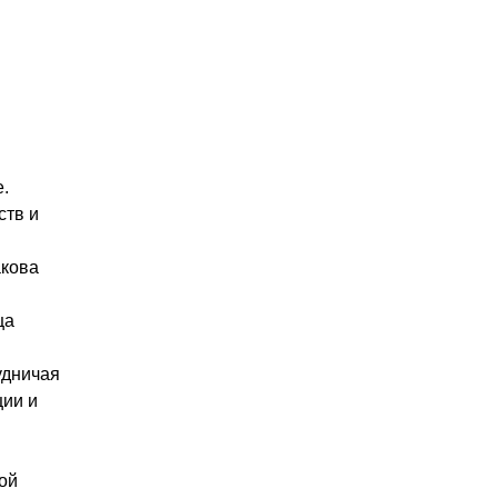
.
ств и
акова
ца
удничая
ции и
сой