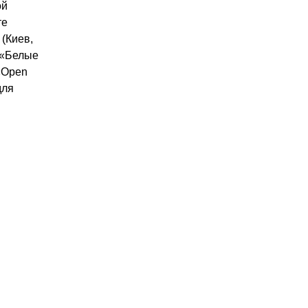
ой
те
(Киев,
 «Белые
 «Open
для