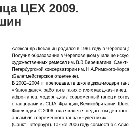
нца ЦЕХ 2009.
шин
Александр Любашин родился в 1981 году в Череповце
Получил образование в Череповецком училище искус
художественных ремесел им. В.В.Верещагина, Санкт-
Петербургской консерватории им. Н.А.Римского-Корс
(Балетмейстерское отделение).
В 2002–2004 гг. преподавал в школе джаз‑модерн тан
«Канон данс», работая в таких стилях как джаз‑танец,
афро‑танец, модерн‑джаз, современный танец и сотр
с танцорами из США, Франции, Великобритании, Шве
Финляндии. С 2006 года является педагогом детского
ансамбля современного танца «Чудесники»
(Санкт‑Петербург). Так же 2006 году совместно с Али