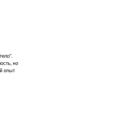
тело”.
ость, но
ый опыт