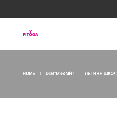
HOME
Ð¢Ð°Ð½ÐΜÑ†
ЛЕТНЯЯ ШКОЛ