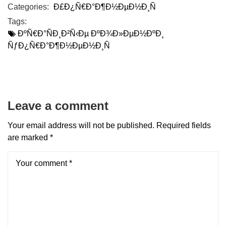
Categories:
Ð£Ð¿Ñ€Ð°Ð¶Ð½ÐµÐ½Ð¸Ñ
Tags:
ÐºÑ€Ð°ÑÐ¸Ð²Ñ‹Ðµ ÐºÐ¾Ð»ÐµÐ½ÐºÐ¸
ÑƒÐ¿Ñ€Ð°Ð¶Ð½ÐµÐ½Ð¸Ñ
Leave a comment
Your email address will not be published.
Required fields
are marked
*