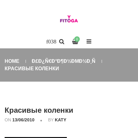
0
HOME
Ð£Ð¿Ñ€Ð°Ð¶Ð½ÐΜÐ½Ð¸Ñ
КРАСИВЫЕ КОЛЕНКИ
Красивые коленки
ON
13/06/2010
BY
KATY