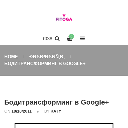
0
HOME
ÐÐ¾Ð²Ð¾ÑÑ‚Ð¸
БОДИТРАНСФОРМИНГ В GOOGLE+
Бодитрансформинг в Google+
ON
18/10/2011
BY
KATY