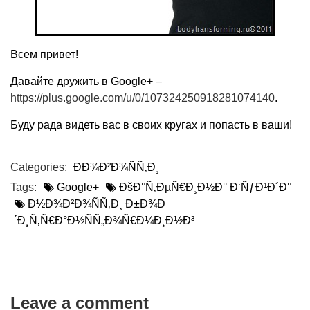
Всем привет!
Давайте дружить в Google+ –
https://plus.google.com/u/0/107324250918281074140
.
Буду рада видеть вас в своих кругах и попасть в ваши!
Categories:
ÐÐ¾Ð²Ð¾ÑÑ‚Ð¸
Tags:
Google+
ÐšÐ°Ñ‚ÐµÑ€Ð¸Ð½Ð° Ð‘ÑƒÐ¹Ð´Ð°
Ð½Ð¾Ð²Ð¾ÑÑ‚Ð¸ Ð±Ð¾Ð
´Ð¸Ñ‚Ñ€Ð°Ð½ÑÑ„Ð¾Ñ€Ð¼Ð¸Ð½Ð³
Leave a comment