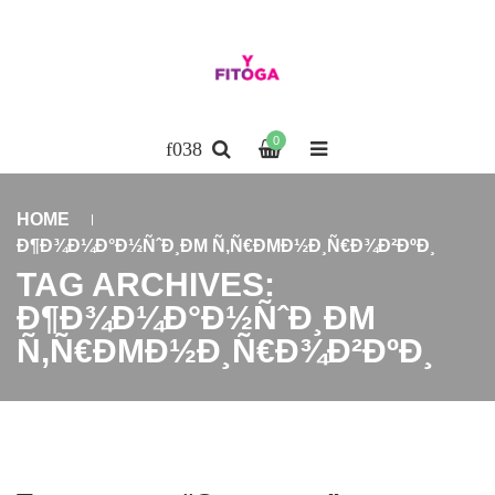
0
HOME
Ð¶Ð¾Ð¼Ð°Ð½ÑˆÐ¸ÐΜ Ñ‚Ñ€ÐΜÐ½Ð¸Ñ€Ð¾Ð²ÐºÐ¸
TAG ARCHIVES:
Ð¶Ð¾Ð¼Ð°Ð½ÑˆÐ¸ÐΜ
Ñ‚Ñ€ÐΜÐ½Ð¸Ñ€Ð¾Ð²ÐºÐ¸