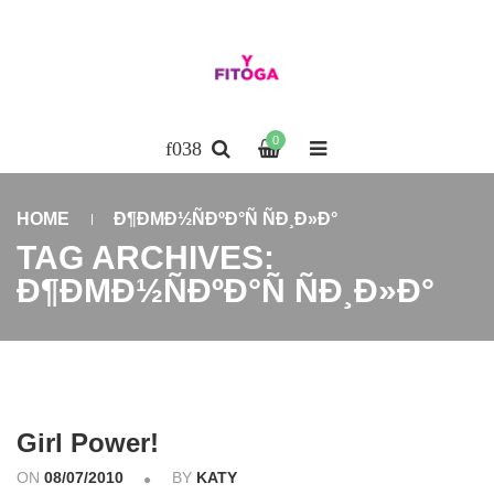
0
HOME
Ð¶ÐΜÐ½ÑÐºÐ°Ñ ÑÐ¸Ð»Ð°
TAG ARCHIVES:
Ð¶ÐΜÐ½ÑÐºÐ°Ñ ÑÐ¸Ð»Ð°
Girl Power!
ON
08/07/2010
BY
KATY