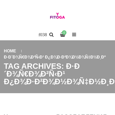
0
HOME
Ð·Ð´Ð¾Ñ€Ð¾Ð²Ñ‹Ð¹ Ð¿Ð¾Ð·Ð²Ð¾Ð½Ð¾Ñ‡Ð½Ð¸Ðº
TAG ARCHIVES: Ð·Ð
´Ð¾Ñ€Ð¾Ð²Ñ‹Ð¹
Ð¿Ð¾Ð·Ð²Ð¾Ð½Ð¾Ñ‡Ð½Ð¸Ð