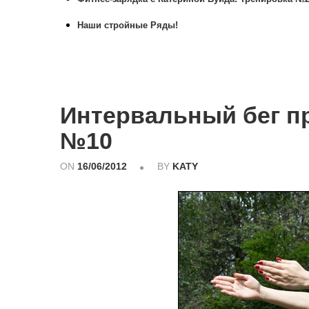
Наши стройные Ряды!
Интервальный бег п
№10
ON
16/06/2012
BY
KATY