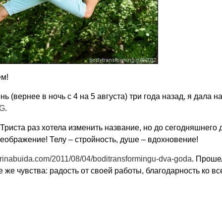
ем!
ь (вернее в ночь с 4 на 5 августа) три года назад, я дала н
G
.
Триста раз хотела изменить название, но до сегодняшнего д
ображение! Телу – стройность, душе – вдохновение!
terinabuida.com/2011/08/04/boditransformingu-dva-goda
. Проше
 же чувства: радость от своей работы, благодарность ко в