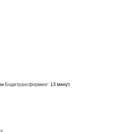
ики
Бодитрансформинг
13 минут.
23