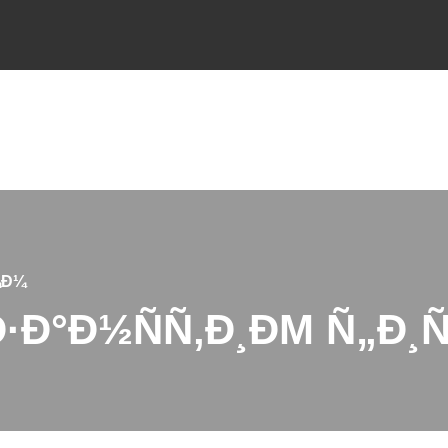
¾Ð¼
Ð·Ð°Ð½ÑÑ‚Ð¸ÐΜ Ñ„Ð