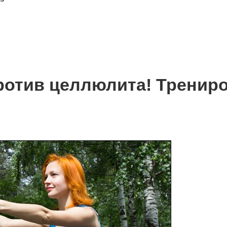
ротив целлюлита! Тренир