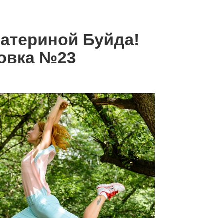
Катериной Буйда!
овка №23