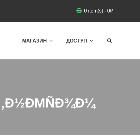
0
item(s)
-
0
₽
МАГАЗИН
ДОСТУП
¸Ñ‚Ð½ÐΜÑÐ¾Ð¼