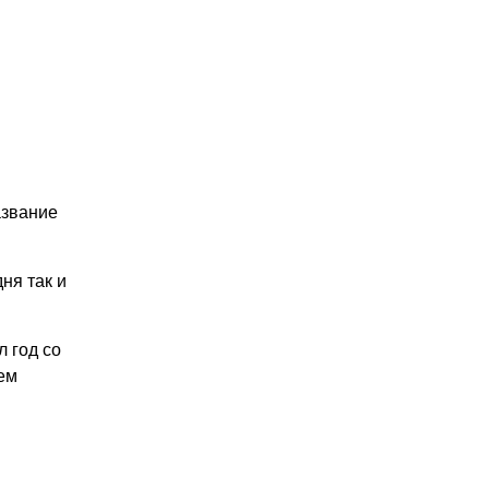
азвание
ня так и
л год со
сем