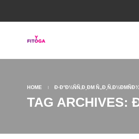
HOME
Ð·Ð°Ð½ÑÑ‚Ð¸ÐΜ Ñ„Ð¸Ñ‚Ð½ÐΜÑÐ
TAG ARCHIVES: 