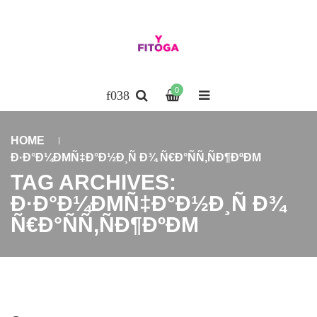
0
HOME
Ð·Ð°Ð¼ÐΜÑ‡Ð°Ð½Ð¸Ñ Ð¾ Ñ€Ð°ÑÑ‚ÑÐ¶ÐºÐΜ
TAG ARCHIVES:
Ð·Ð°Ð¼ÐΜÑ‡Ð°Ð½Ð¸Ñ Ð¾
Ñ€Ð°ÑÑ‚ÑÐ¶ÐºÐΜ