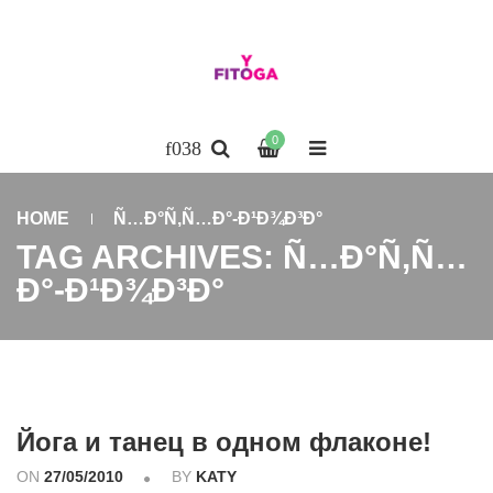
0
HOME
Ñ…Ð°Ñ‚Ñ…Ð°-Ð¹Ð¾Ð³Ð°
TAG ARCHIVES: Ñ…Ð°Ñ‚Ñ…
Ð°-Ð¹Ð¾Ð³Ð°
Йога и танец в одном флаконе!
ON
27/05/2010
BY
KATY