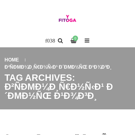
0
HOME
Ð²ÑÐΜÐ¼Ð¸Ñ€Ð½Ñ‹Ð¹ Ð´ÐΜÐ½ÑŒ Ð¹Ð¾Ð³Ð¸
TAG ARCHIVES:
Ð²ÑÐΜÐ¼Ð¸Ñ€Ð½Ñ‹Ð¹ Ð
´ÐΜÐ½ÑŒ Ð¹Ð¾Ð³Ð¸