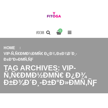
0
HOME
VIP-Ñ‚Ñ€ÐΜÐ½ÐΜÑ€ Ð¿Ð¾ Ð±Ð¾Ð´Ð¸-
Ð±Ð°Ð»ÐΜÑ‚ÑƑ
TAG ARCHIVES: VIP-
Ñ‚Ñ€ÐΜÐ½ÐΜÑ€ Ð¿Ð¾
Ð±Ð¾Ð´Ð¸-Ð±Ð°Ð»ÐΜÑ‚ÑƑ