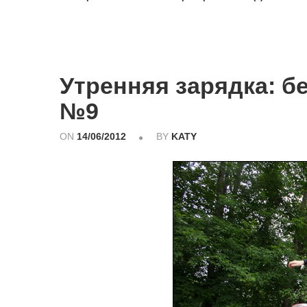
Утренняя зарядка: бе
№9
ON
14/06/2012
BY
KATY