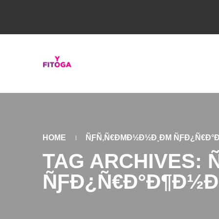
HOME
ÑƑÑ‚Ñ€ÐΜÐ½Ð½Ð¸ÐΜ ÑƑÐ¿Ñ€Ð°Ð
TAG ARCHIVES:
ÑƑÐ¿Ñ€Ð°Ð¶Ð½Ð