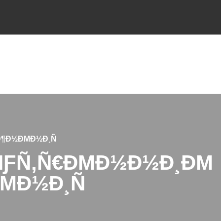
¶Ð½ÐΜÐ½Ð¸Ñ
 ÑƑÑ‚Ñ€ÐΜÐ½Ð½Ð¸ÐΜ
ΜÐ½Ð¸Ñ