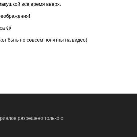
макушкой все время вверх.
реображения!
са 😉
ет быть не совсем понятны на видео)
риалов разрешено только с