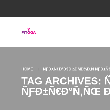
HOME
ÑƑÐ¿Ñ€Ð°Ð¶Ð½ÐΜÐ½Ð¸Ñ ÑƑÐ±Ñ€
TAG ARCHIVES: 
ÑƑÐ±Ñ€Ð°Ñ‚ÑŒ Ð