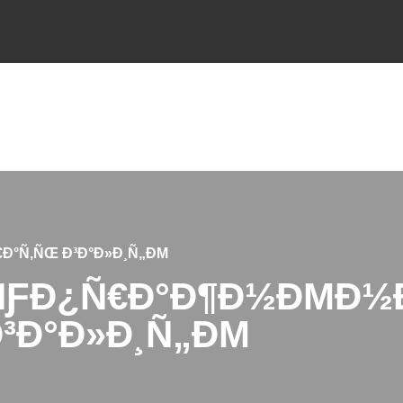
Ð°Ñ‚ÑŒ Ð³Ð°Ð»Ð¸Ñ„ÐΜ
ÑƑÐ¿Ñ€Ð°Ð¶Ð½ÐΜÐ½Ð
³Ð°Ð»Ð¸Ñ„ÐΜ