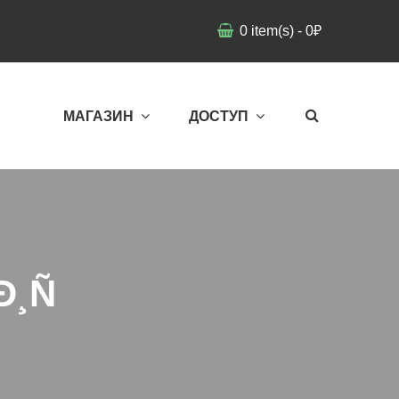
0
item(s)
-
0
₽
МАГАЗИН
ДОСТУП
¸Ñ