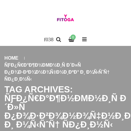
0
HOME
ÑƑÐ¿Ñ€Ð°Ð¶Ð½ÐΜÐ½Ð¸Ñ Ð´Ð»Ñ
Ð¿Ð¾Ð·Ð²Ð¾Ð½Ð¾Ñ‡Ð½Ð¸ÐºÐ° Ð¸ Ð¼Ñ‹ÑˆÑ†
ÑÐ¿Ð¸Ð½Ñ‹
TAG ARCHIVES:
ÑƑÐ¿Ñ€Ð°Ð¶Ð½ÐΜÐ½Ð¸Ñ Ð
´Ð»Ñ
Ð¿Ð¾Ð·Ð²Ð¾Ð½Ð¾Ñ‡Ð½Ð¸Ð
Ð¸ Ð¼Ñ‹ÑˆÑ† ÑÐ¿Ð¸Ð½Ñ‹