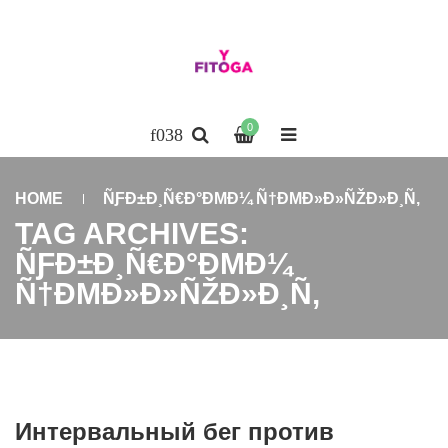
0
HOME
ÑƑÐ±Ð¸Ñ€Ð°ÐΜÐ¼ Ñ†ÐΜÐ»Ð»ÑŽÐ»Ð¸Ñ‚
TAG ARCHIVES:
ÑƑÐ±Ð¸Ñ€Ð°ÐΜÐ¼
Ñ†ÐΜÐ»Ð»ÑŽÐ»Ð¸Ñ‚
Интервальный бег против