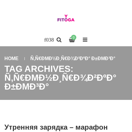
0
HOME
Ñ‚Ñ€ÐΜÐ½Ð¸Ñ€Ð¾Ð²ÐºÐ° Ð±ÐΜÐ³Ð°
TAG ARCHIVES:
Ñ‚Ñ€ÐΜÐ½Ð¸Ñ€Ð¾Ð²ÐºÐ°
Ð±ÐΜÐ³Ð°
Утренняя зарядка – марафон