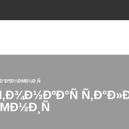
€Ð°Ð¶Ð½ÐΜÐ½Ð¸Ñ
‚Ð¾Ð½ÐºÐ°Ñ Ñ‚Ð°Ð»Ð
ΜÐ½Ð¸Ñ