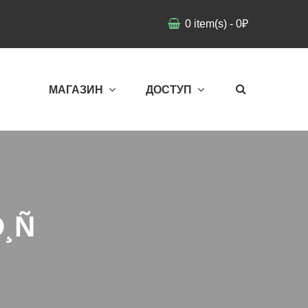
0
item(s)
-
0
₽
МАГАЗИН
ДОСТУП
¸Ñ