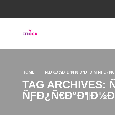
HOME
Ñ‚Ð¾Ð½ÐºÐ°Ñ Ñ‚Ð°Ð»Ð¸Ñ ÑƑÐ¿Ñ
TAG ARCHIVES: Ñ
ÑƑÐ¿Ñ€Ð°Ð¶Ð½Ð