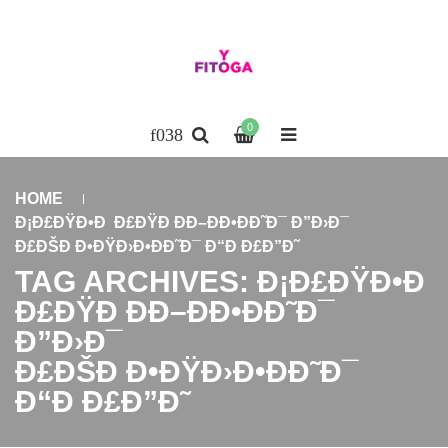
0
HOME
Ð¡Ð£ÐŸÐ•Ð Ð£ÐŸÐ ÐÐ–ÐÐ•ÐÐ˜Ð¯ Ð”Ð›Ð¯
Ð£ÐŠÐ Ð•ÐŸÐ›Ð•ÐÐ˜Ð¯ Ð“Ð Ð£Ð”Ð˜
TAG ARCHIVES: Ð¡Ð£ÐŸÐ•Ð
Ð£ÐŸÐ ÐÐ–ÐÐ•ÐÐ˜Ð¯
Ð”Ð›Ð¯
Ð£ÐŠÐ Ð•ÐŸÐ›Ð•ÐÐ˜Ð¯
Ð“Ð Ð£Ð”Ð˜