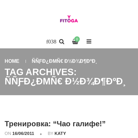
0
HOME
ÑÑƑÐ¿ÐΜÑ€ Ð½Ð¾Ð¶ÐºÐ¸
TAG ARCHIVES:
ÑÑƑÐ¿ÐΜÑ€ Ð½Ð¾Ð¶ÐºÐ¸
Тренировка: “Чао галифе!”
ON
16/06/2011
BY
KATY