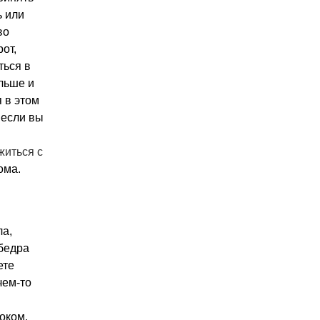
 или
во
от,
ться в
льше и
 в этом
 если вы
житься с
ома.
ла,
бедра
ете
чем-то
оком.