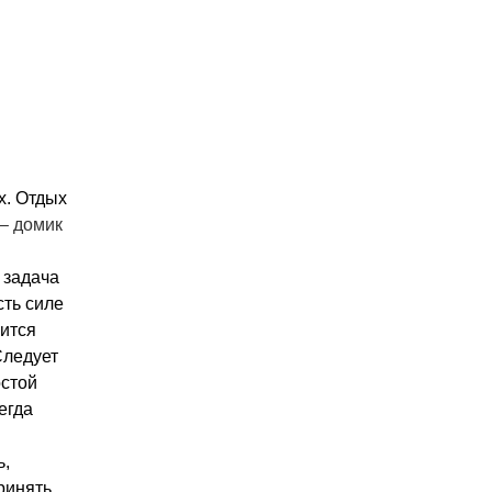
х. Отдых
 – домик
 задача
сть силе
вится
Следует
остой
егда
ь,
ринять