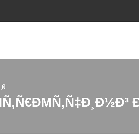
¸Ñ
Ñ‚Ñ€ÐΜÑ‚Ñ‡Ð¸Ð½Ð³ Ð