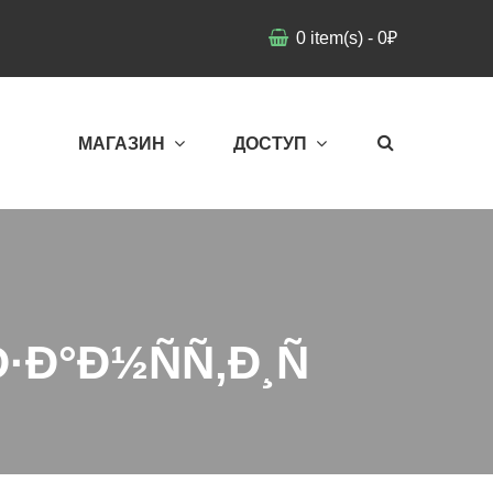
0
item(s)
-
0
₽
МАГАЗИН
ДОСТУП
·Ð°Ð½ÑÑ‚Ð¸Ñ