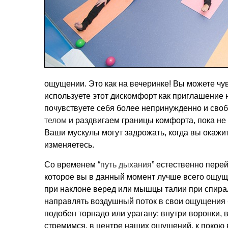
ощущении. Это как на вечеринке! Вы можете чу
используете этот дискомфорт как приглашение 
почувствуете себя более непринужденно и своб
телом
и раздвигаем границы комфорта, пока не 
Ваши мускулы могут задрожать, когда вы окажит
изменяетесь.
Со временем “
путь дыхания
” естественно перей
которое вы в данный момент лучше всего ощущ
при наклоне веред или мышцы талии при спира
направлять воздушный поток в свои ощущения - 
подобен торнадо или урагану: внутри воронки, в
стремимся, в центре наших ощущений, к покою 