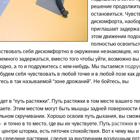
решение продолжить
остановиться. Чувст
дискомфорта, наобор
приглашает задержа
этом движении подо
полностью освоиться
вствовать себя дискомфортно в окружении незнакомцев, но
немного задержаться, вместо того чтобы уйти, возможно вы
одно, а то и подружитесь с кем-нибудь. Мы пытаемся
подру
будем себя чувствовать в любой точке и в любой позе как д
есь в так называемой “зоне дрожаний”. Не бойтесь, вы
дет в “путь растяжки”. Путь растяжки в том месте вашего те
аете. Этим местом могут быть мышцы задней поверхности 
льном скручивании. Хорошо освоив путь дыхания, вы смож
и точно в то место, где вы их чувствуете. Путь
растяжки
в 
 центре шторма, есть пяточек спокойствия. Вот к чему мы и
в середине растяжки, следуя за внутренним воздушным пот