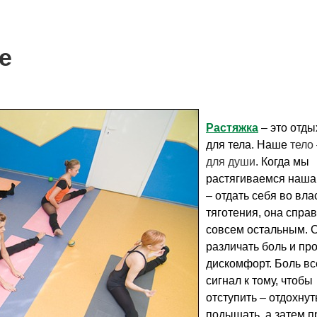
е
Растяжка
– это отды
для тела. Наше
тело
для души
. Когда мы
растягиваемся наша
– отдать себя во вла
тяготения, она спра
совсем остальным. 
различать боль и пр
дискомфорт. Боль вс
сигнал к тому, чтобы
отступить – отдохнут
подышать, а затем п