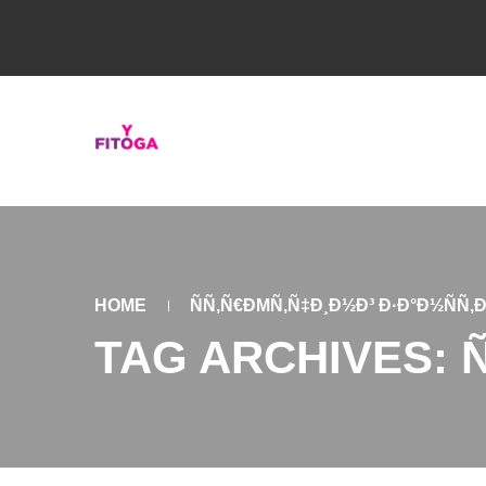
HOME
ÑÑ‚Ñ€ÐΜÑ‚Ñ‡Ð¸Ð½Ð³ Ð·Ð°Ð½ÑÑ‚Ð
TAG ARCHIVES: Ñ