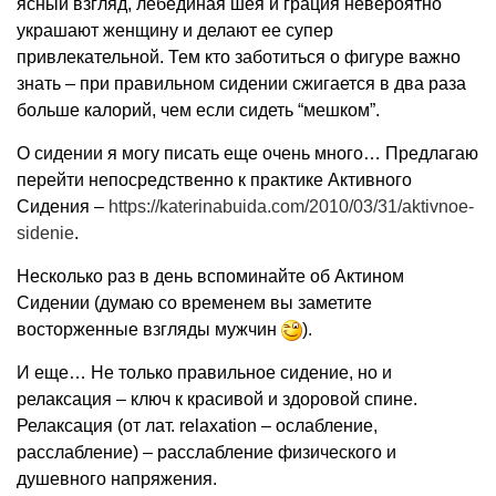
ясный взгляд, лебединая шея и грация невероятно
украшают женщину и делают ее супер
привлекательной. Тем кто заботиться о фигуре важно
знать – при правильном сидении сжигается в два раза
больше калорий, чем если сидеть “мешком”.
О сидении я могу писать еще очень много… Предлагаю
перейти непосредственно к практике Активного
Сидения –
https://katerinabuida.com/2010/03/31/aktivnoe-
sidenie
.
Несколько раз в день вспоминайте об Актином
Сидении (думаю со временем вы заметите
восторженные взгляды мужчин
).
И еще… Не только правильное сидение, но и
релаксация – ключ к красивой и здоровой спине.
Релаксация (от лат. relaxation – ослабление,
расслабление) – расслабление физического и
душевного напряжения.