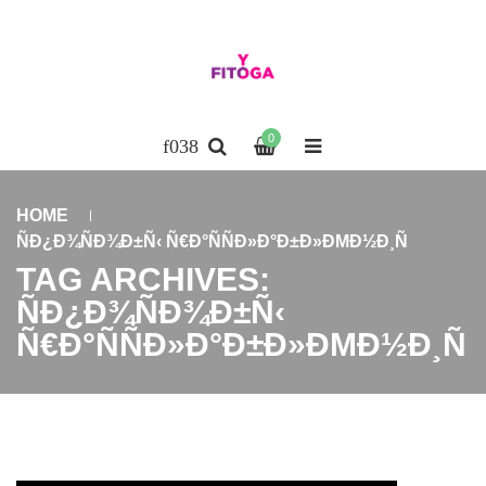
0
HOME
ÑÐ¿Ð¾ÑÐ¾Ð±Ñ‹ Ñ€Ð°ÑÑÐ»Ð°Ð±Ð»ÐΜÐ½Ð¸Ñ
TAG ARCHIVES:
ÑÐ¿Ð¾ÑÐ¾Ð±Ñ‹
Ñ€Ð°ÑÑÐ»Ð°Ð±Ð»ÐΜÐ½Ð¸Ñ