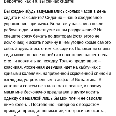
Вероятно, как и я, вы сейчас сидите!
Вы когда-нибудь задумывались сколько часов в день
сидите и как сидите? Сидение – наше ежедневное
упражнение, привычка. Болит ли у вас спина после
рабочего дня и чувствуете ли вы раздражение? Не
спешите сразу бежать по докторам (хотя этого не
исключаю) и искать причину в чем угодно кроме самого
себя. Задумайтесь о том как сидите.
Положение спины
сидя может вполне перейти в положение вашего тела
стоя, и повлиять на походку.
Только представьте –
красивая, ухоженная девушка идет на каблучках с
кривыми коленями, напряженной скрюченной спиной и
взглядом, устремленным в асфальт! Во картина! В
детстве я совсем не знала толк в осанке, и почему
мама мне бесконечно предлагала в шутку носить
одежду с вешалкой лишь бы мои плечи не свисали
ниже колен… Постепенно, наверное с возрастом,
приходит приходит понимание, что красивая осанка,