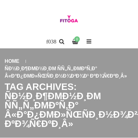
0
HOME
ÑÐ½Ð¸Ð¶ÐΜÐ½Ð¸ÐΜ ÑÑ„Ñ„ÐΜÐºÑ‚Ð°
Â«Ð°Ð¿ÐΜÐ»ÑŒÑÐ¸Ð½Ð¾Ð²Ð¾Ð¹ ÐºÐ¾Ñ€ÐºÐ¸Â»
TAG ARCHIVES:
ÑÐ½Ð¸Ð¶ÐΜÐ½Ð¸ÐΜ
ÑÑ„Ñ„ÐΜÐºÑ‚Ð°
Â«Ð°Ð¿ÐΜÐ»ÑŒÑÐ¸Ð½Ð¾Ð²
ÐºÐ¾Ñ€ÐºÐ¸Â»