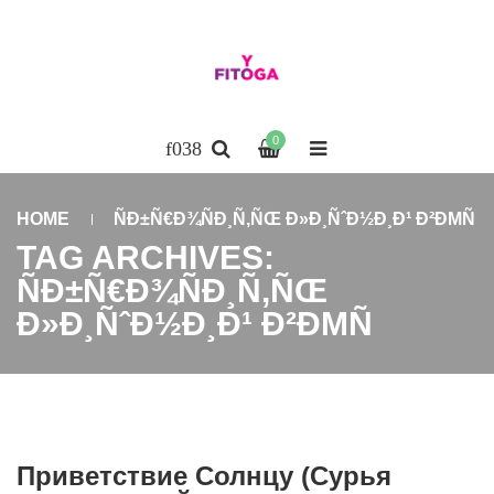
0
HOME
ÑÐ±Ñ€Ð¾ÑÐ¸Ñ‚ÑŒ Ð»Ð¸ÑˆÐ½Ð¸Ð¹ Ð²ÐΜÑ
TAG ARCHIVES:
ÑÐ±Ñ€Ð¾ÑÐ¸Ñ‚ÑŒ
Ð»Ð¸ÑˆÐ½Ð¸Ð¹ Ð²ÐΜÑ
Приветствие Солнцу (Сурья