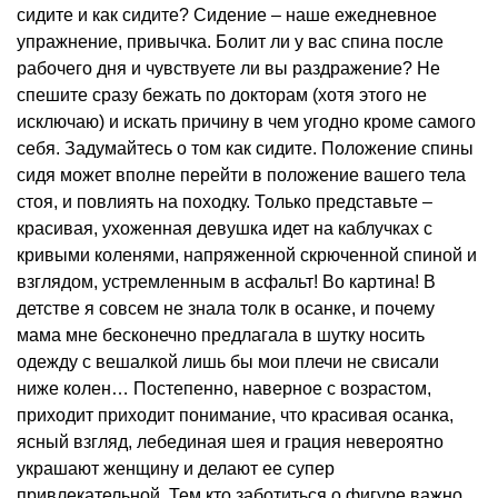
сидите и как сидите? Сидение – наше ежедневное
упражнение, привычка. Болит ли у вас спина после
рабочего дня и чувствуете ли вы раздражение? Не
спешите сразу бежать по докторам (хотя этого не
исключаю) и искать причину в чем угодно кроме самого
себя. Задумайтесь о том как сидите.
Положение спины
сидя может вполне перейти в положение вашего тела
стоя, и повлиять на походку.
Только представьте –
красивая, ухоженная девушка идет на каблучках с
кривыми коленями, напряженной скрюченной спиной и
взглядом, устремленным в асфальт! Во картина! В
детстве я совсем не знала толк в осанке, и почему
мама мне бесконечно предлагала в шутку носить
одежду с вешалкой лишь бы мои плечи не свисали
ниже колен… Постепенно, наверное с возрастом,
приходит приходит понимание, что красивая осанка,
ясный взгляд, лебединая шея и грация невероятно
украшают женщину и делают ее супер
привлекательной. Тем кто заботиться о фигуре важно