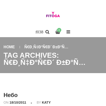
0
HOME
Ñ€Ð¸Ñ‡Ð°Ñ€Ð´ Ð±Ð°Ñ…
TAG ARCHIVES:
Ñ€Ð¸Ñ‡Ð°Ñ€Ð´ Ð±Ð°Ñ…
Небо
ON
18/10/2011
BY
KATY