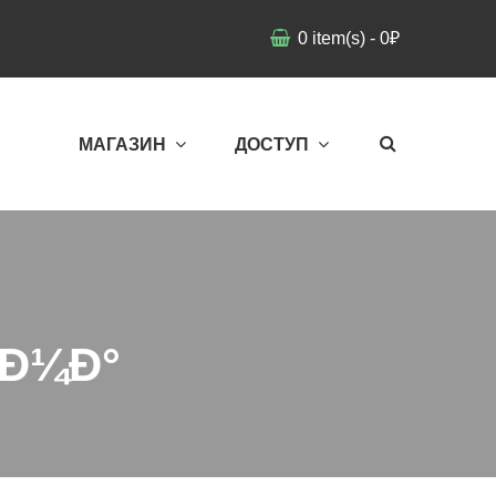
0
item(s)
-
0
₽
МАГАЗИН
ДОСТУП
¾Ð¼Ð°