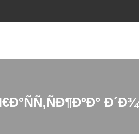
€Ð°ÑÑ‚ÑÐ¶ÐºÐ° Ð´Ð