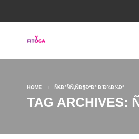
HOME
Ñ€Ð°ÑÑ‚ÑÐ¶ÐºÐ° Ð´Ð¾Ð¼Ð°
TAG ARCHIVES: Ñ