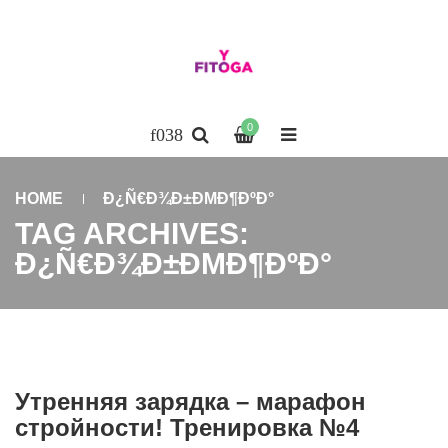
0
HOME
Ð¿Ñ€Ð¾Ð±ÐΜÐ¶ÐºÐ°
TAG ARCHIVES:
Ð¿Ñ€Ð¾Ð±ÐΜÐ¶ÐºÐ°
Утренняя зарядка – марафон
стройности! Тренировка №4