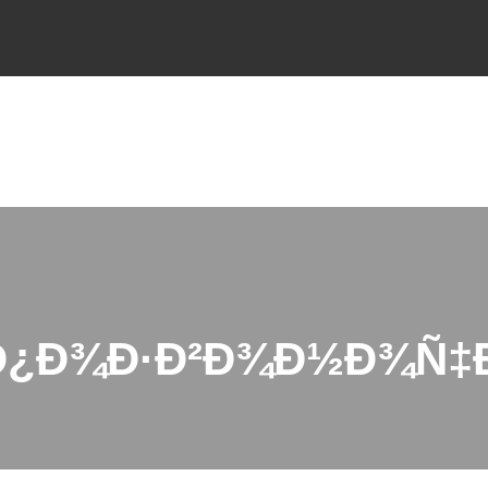
 Ð¿Ð¾Ð·Ð²Ð¾Ð½Ð¾Ñ‡