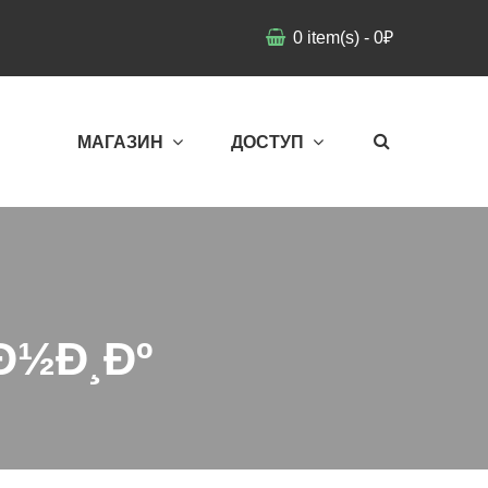
0
item(s)
-
0
₽
МАГАЗИН
ДОСТУП
Ð½Ð¸Ðº