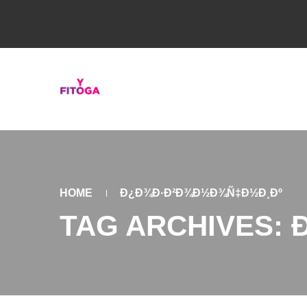
HOME
Ð¿Ð¾Ð·Ð²Ð¾Ð½Ð¾Ñ‡Ð½Ð¸Ðº
TAG ARCHIVES: