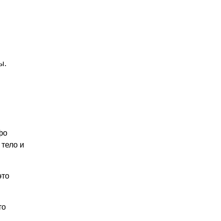
ы.
фо
 тело и
это
то